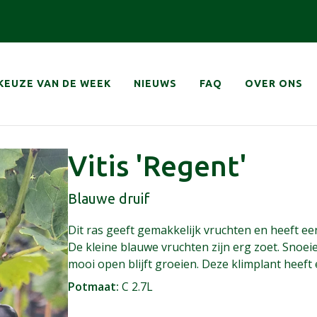
atie
KEUZE VAN DE WEEK
NIEUWS
FAQ
OVER ONS
Vitis 'Regent'
Blauwe druif
Dit ras geeft gemakkelijk vruchten en heeft e
De kleine blauwe vruchten zijn erg zoet. Snoeien
mooi open blijft groeien. Deze klimplant heeft
Potmaat
C 2.7L