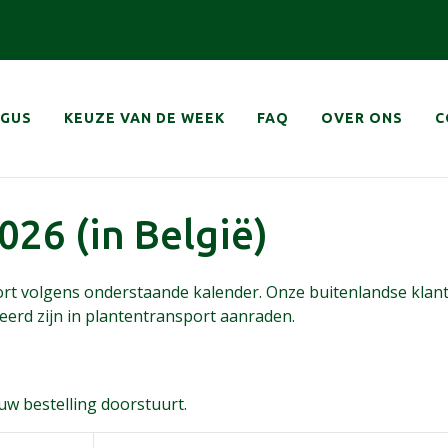
navigatie
OGUS
KEUZE VAN DE WEEK
FAQ
OVER ONS
C
026 (in België)
port volgens onderstaande kalender. Onze buitenlandse klante
eerd zijn in plantentransport aanraden.
uw bestelling doorstuurt.