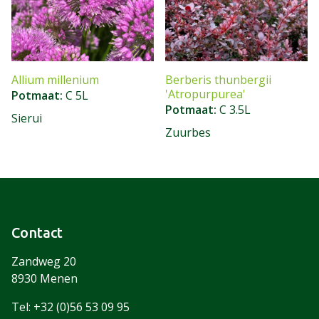
Allium millenium
Berberis thunbergii
'Atropurpurea'
Potmaat
C 5L
Potmaat
C 3.5L
Sierui
Zuurbes
Contact
Zandweg 20
8930 Menen
Tel: +32 (0)56 53 09 95