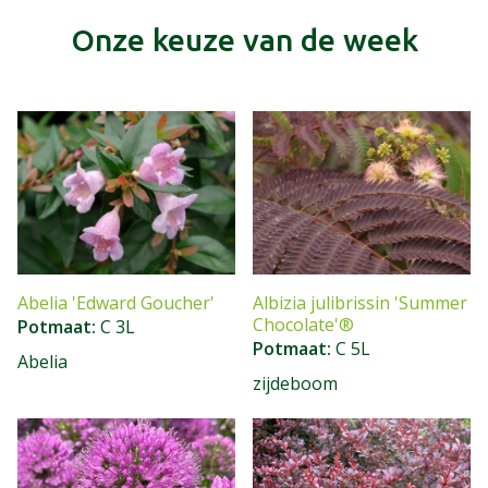
Onze keuze van de week
Abelia 'Edward Goucher'
Albizia julibrissin 'Summer
Chocolate'®
Potmaat
C 3L
Potmaat
C 5L
Abelia
zijdeboom