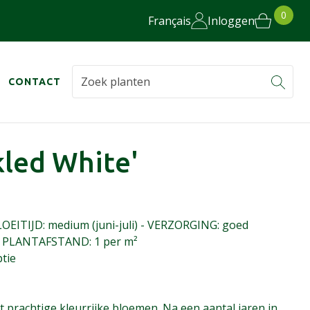
0
Français
Inloggen
CONTACT
kled White'
OEITIJD: medium (juni-juli) - VERZORGING: goed
- PLANTAFSTAND: 1 per m²
ptie
t prachtige kleurrijke bloemen. Na een aantal jaren in