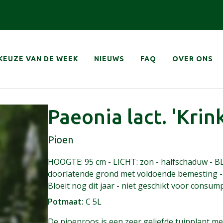
atie
KEUZE VAN DE WEEK
NIEUWS
FAQ
OVER ONS
Paeonia lact. 'Krin
Pioen
HOOGTE: 95 cm - LICHT: zon - halfschaduw - BL
doorlatende grond met voldoende bemesting 
Bloeit nog dit jaar - niet geschikt voor consum
Potmaat
C 5L
De pioenroos is een zeer geliefde tuinplant me