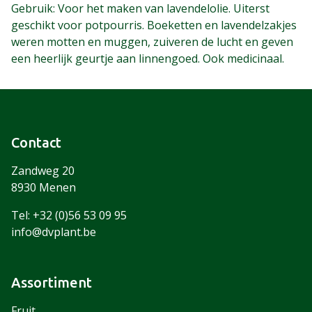
Gebruik: Voor het maken van lavendelolie. Uiterst
geschikt voor potpourris. Boeketten en lavendelzakjes
weren motten en muggen, zuiveren de lucht en geven
een heerlijk geurtje aan linnengoed. Ook medicinaal.
Contact
Zandweg 20
8930 Menen
Tel: +32 (0)56 53 09 95
info@dvplant.be
Assortiment
Fruit