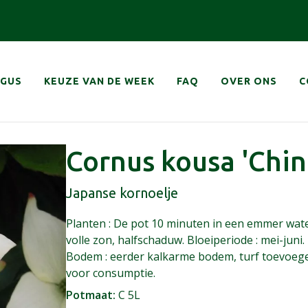
navigatie
OGUS
KEUZE VAN DE WEEK
FAQ
OVER ONS
C
Cornus kousa 'China
Japanse kornoelje
Planten : De pot 10 minuten in een emmer water 
volle zon, halfschaduw. Bloeiperiode : mei-juni.
Bodem : eerder kalkarme bodem, turf toevoegen 
voor consumptie.
Potmaat
C 5L