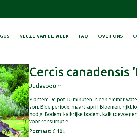
navigatie
OGUS
KEUZE VAN DE WEEK
FAQ
OVER ONS
C
Cercis canadensis '
Judasboom
Planten: De pot 10 minuten in een emmer water l
zon. Bloeiperiode: maart-april. Bloemen: rijkblo
nodig. Bodem: kalkrijke bodem, kalk toevoegen 
voor consumptie.
Potmaat
C 10L