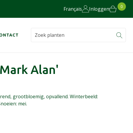
0
Français
Inloggen
ONTACT
'Mark Alan'
urend, grootbloemig, opvallend. Winterbeeld:
noeien: mei.