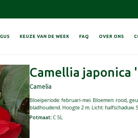
navigatie
OGUS
KEUZE VAN DE WEEK
FAQ
OVER ONS
C
Camellia japonica 
Camelia
Bloeiperiode: februari-mei. Bloemen: rood, ge
bladhoudend. Hoogte 2 m. Licht: halfschaduw. S
Potmaat
C 5L